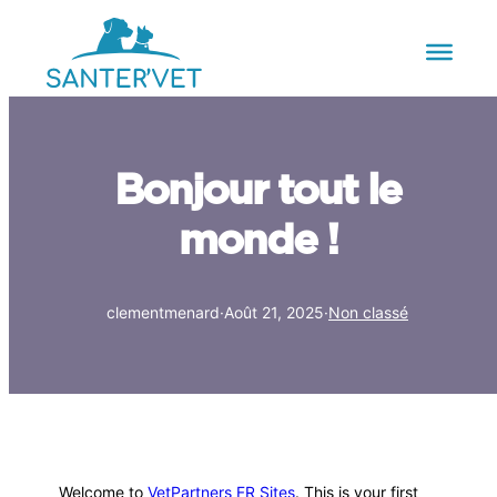
Bonjour tout le
monde !
clementmenard
·
Août 21, 2025
·
Non classé
Welcome to
VetPartners FR Sites
. This is your first