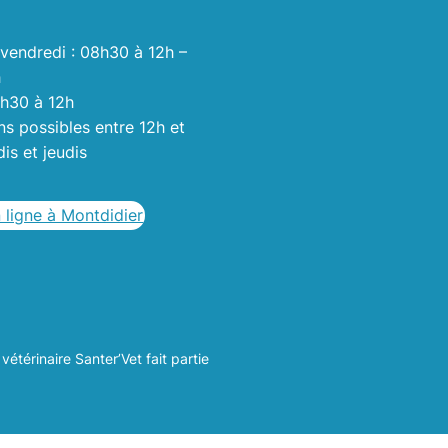
 vendredi : 08h30 à 12h –
h
8h30 à 12h
ns possibles entre 12h et
is et jeudis
 ligne à Montdidier
vétérinaire Santer’Vet fait partie