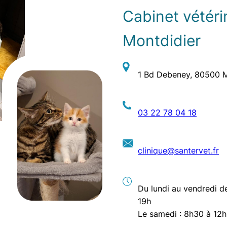
Cabinet vétéri
Montdidier
1 Bd Debeney, 80500 M
03 22 78 04 18
clinique@
santervet
.fr
Du lundi au vendredi d
19h
Le samedi : 8h30 à 12h