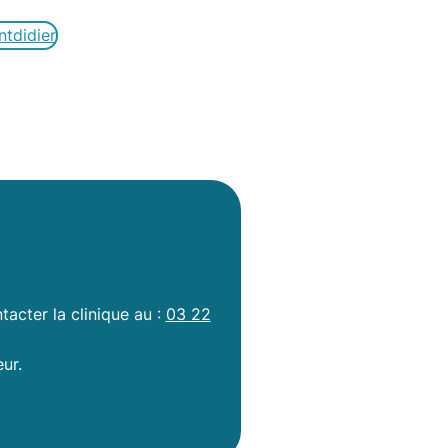
tdidier
acter la clinique au :
03 22
ur.