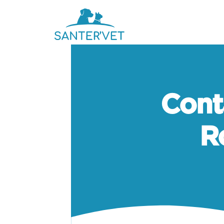
Cont
R