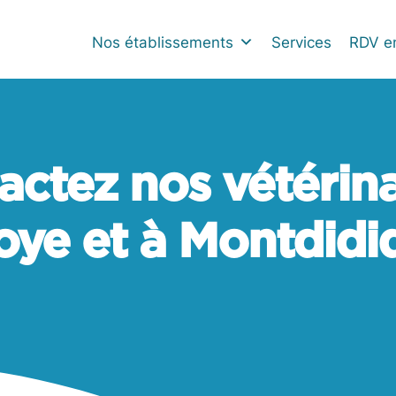
Nos établissements
Services
RDV en
actez nos vétérina
oye et à Montdidi