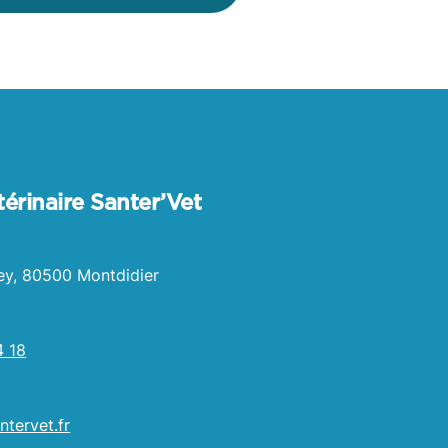
érinaire Santer’Vet
ey, 80500 Montdidier
4 18
ntervet
.fr